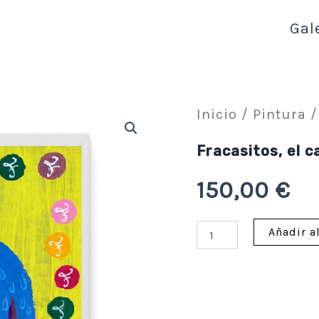
Gal
Fracasitos,
Inicio
/
Pintura
/
el
caramelo
chupado
Fracasitos, el 
cantidad
150,00
€
Añadir al